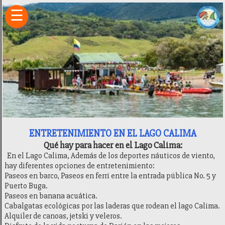
×
☰
Inicio
Fincas
Hoteles
Camping
Restaurantes
Entretenimiento
Deportes
Sitios
de
Interés
ENTRETENIMIENTO EN EL LAGO CALIMA
Transporte
Qué hay para hacer en el Lago Calima:
Finca
En el Lago Calima, Además de los deportes náuticos de viento,
Raíz
hay diferentes opciones de entretenimiento:
Ubicación
Paseos en barco, Paseos en ferri entre la entrada pública No. 5 y
Historia
Puerto Buga.
Recomendaciones
Paseos en banana acuática.
Generalidades
Cabalgatas ecológicas por las laderas que rodean el lago Calima.
Alquiler de canoas, jetski y veleros.