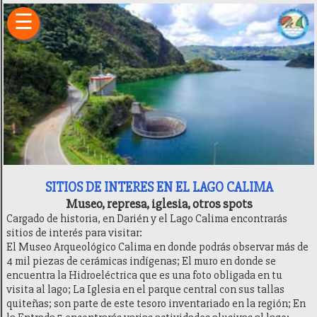
×
☰
Inicio
Fincas
Hoteles
Camping
Restaurantes
Entretenimiento
Deportes
Sitios
de
Interés
SITIOS DE INTERES EN EL LAGO CALIMA
Transporte
Museo, represa, iglesia, otros spots
Finca
Cargado de historia, en Darién y el Lago Calima encontrarás
Raíz
sitios de interés para visitar:
Ubicación
El Museo Arqueológico Calima en donde podrás observar más de
Historia
4 mil piezas de cerámicas indígenas; El muro en donde se
Recomendaciones
encuentra la Hidroeléctrica que es una foto obligada en tu
Generalidades
visita al lago; La Iglesia en el parque central con sus tallas
quiteñas; son parte de este tesoro inventariado en la región; En