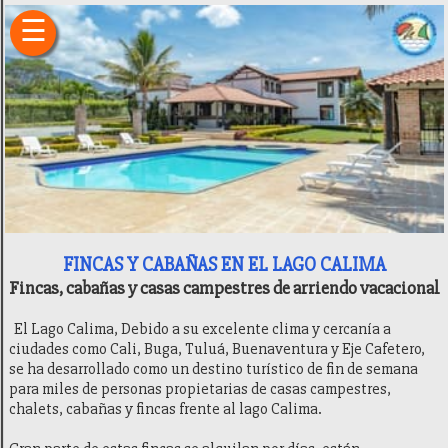
×
☰
Inicio
Fincas
Hoteles
Camping
Restaurantes
Entretenimiento
Deportes
Sitios
de
Interés
FINCAS Y CABAÑAS EN EL LAGO CALIMA
Transporte
Fincas, cabañas y casas campestres de arriendo vacacional
Finca
Raíz
El Lago Calima, Debido a su excelente clima y cercanía a
Ubicación
ciudades como Cali, Buga, Tuluá, Buenaventura y Eje Cafetero,
Historia
se ha desarrollado como un destino turístico de fin de semana
Recomendaciones
para miles de personas propietarias de casas campestres,
Generalidades
chalets, cabañas y fincas frente al lago Calima.