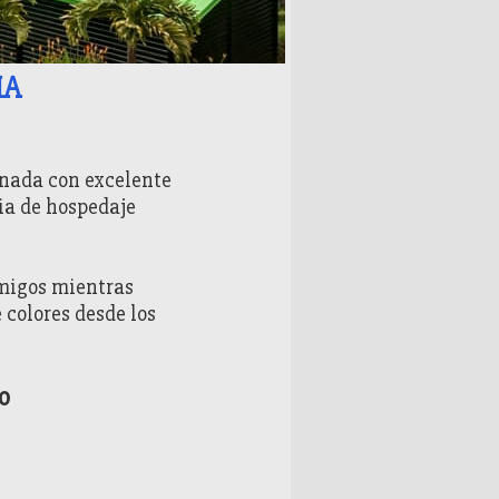
MA
inada con excelente
cia de hospedaje
amigos mientras
 colores desde los
o