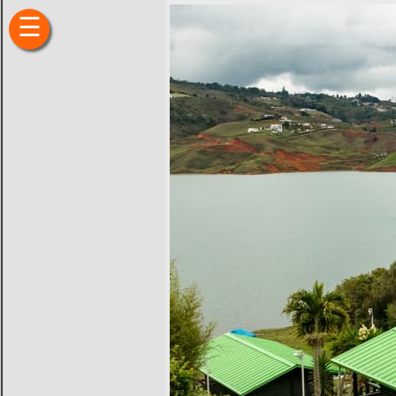
×
☰
Inicio
Fincas
Hoteles
Camping
Restaurantes
Entretenimiento
Deportes
Sitios
de
Interés
Transporte
Finca
Raíz
Ubicación
Historia
Recomendaciones