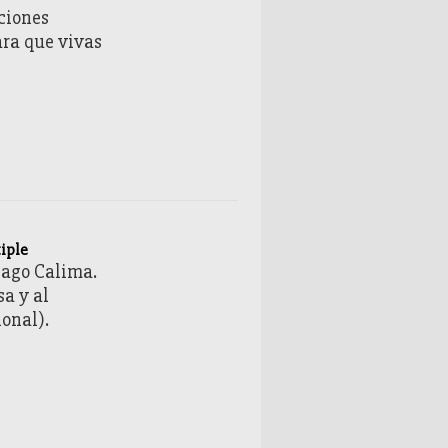
ciones
ara que vivas
iple
lago Calima.
sa y al
onal).