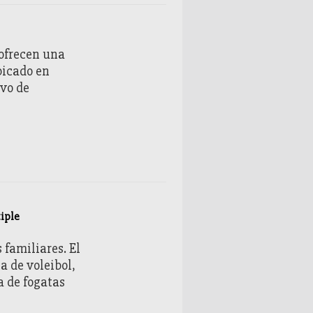
ofrecen una
bicado en
ivo de
iple
 familiares. El
a de voleibol,
a de fogatas