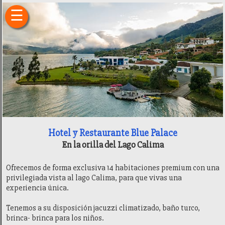
×
☰
Inicio
Fincas
Hoteles
Camping
Restaurantes
Entretenimiento
Deportes
Sitios
de
Interés
Hotel y Restaurante Blue Palace
Transporte
En la orilla del Lago Calima
Finca
Raíz
Ofrecemos de forma exclusiva 14 habitaciones premium con una
Ubicación
privilegiada vista al lago Calima, para que vivas una
Historia
experiencia única.
Recomendaciones
Generalidades
Tenemos a su disposición jacuzzi climatizado, baño turco,
brinca- brinca para los niños.