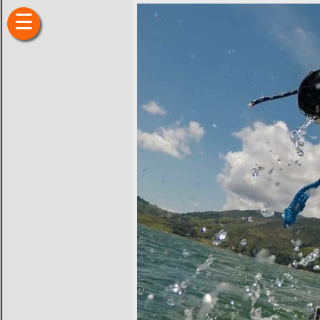
×
☰
Inicio
Fincas
Hoteles
Camping
Restaurantes
Entretenimiento
Deportes
Sitios
de
Interés
Transporte
Finca
Raíz
Ubicación
Historia
Recomendaciones